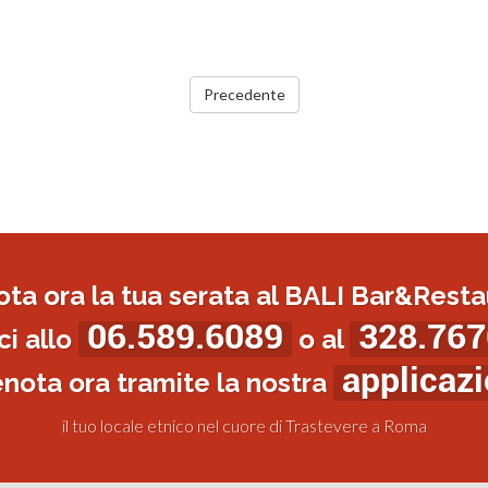
Precedente
ota ora la tua serata al BALI Bar&Resta
06.589.6089
328.767
i allo
o al
applicaz
enota ora tramite la nostra
il tuo locale etnico nel cuore di Trastevere a Roma