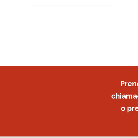
Pren
chiamac
o pr