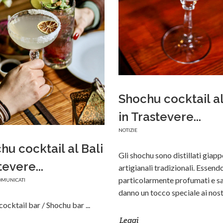
Shochu cocktail al
in Trastevere...
NOTIZIE
hu cocktail al Bali
Gli shochu sono distillati giap
tevere...
artigianali tradizionali. Essend
particolarmente profumati e sa
OMUNICATI
danno un tocco speciale ai nost 
ocktail bar / Shochu bar ...
Leggi