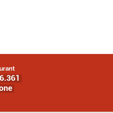
urant
6.361
ione