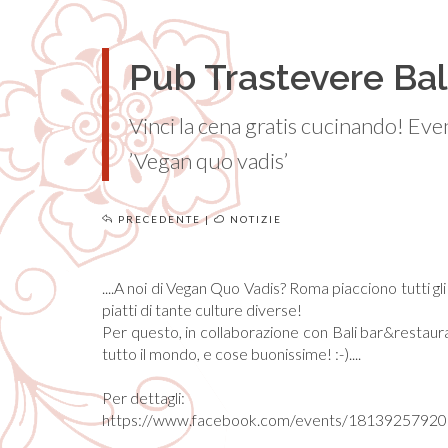
Pub Trastevere Bal
Vinci la cena gratis cucinando! Eve
’Vegan quo vadis’
PRECEDENTE
|
NOTIZIE
....A noi di Vegan Quo Vadis? Roma piacciono tutti gli 
piatti di tante culture diverse!
Per questo, in collaborazione con Bali bar&resta
tutto il mondo, e cose buonissime! :-)....
Per dettagli:
https://www.facebook.com/events/181392579201