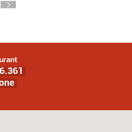
urant
6.361
ione