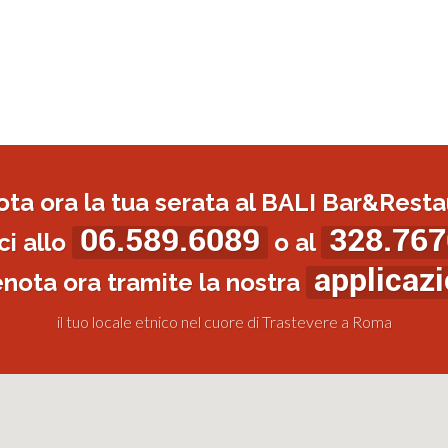
ota ora la tua serata al BALI Bar&Resta
06.589.6089
328.767
i allo
o al
applicaz
enota ora tramite la nostra
il tuo locale etnico nel cuore di Trastevere a Roma