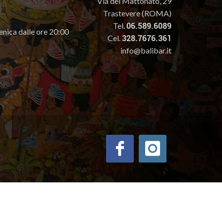
Via del Mattonato, 29
Trastevere (ROMA)
Tel.
06.589.6089
enica dalle ore 20:00
Cel.
328.7676.361
info@balibar.it