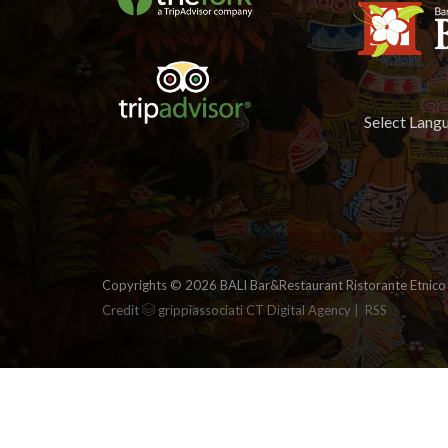
Select Lang
Copyrights ©
2026 BALI Bar&Restaurant Ristorante Etnico
|
Credit
grippiassociati CT Digital Agency
RSS