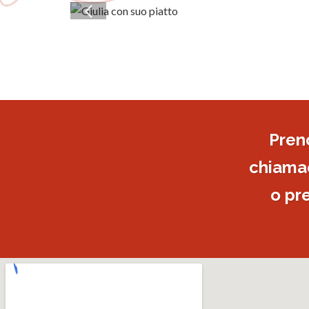
Pren
chiamac
o pr