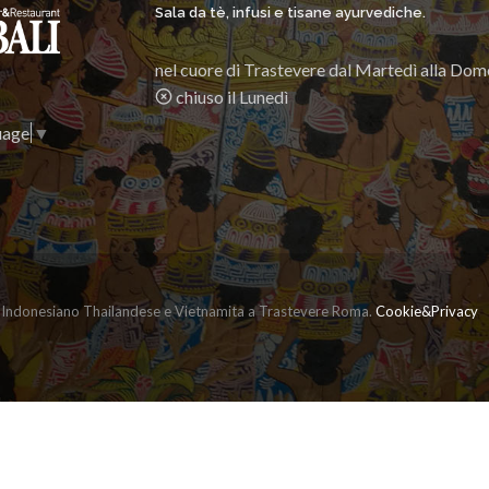
Sala da tè, infusi e tisane ayurvediche.
nel cuore di Trastevere dal Martedì alla Dom
chiuso il Lunedì
uage
▼
 Indonesiano Thailandese e Vietnamita a Trastevere Roma.
Cookie&Privacy