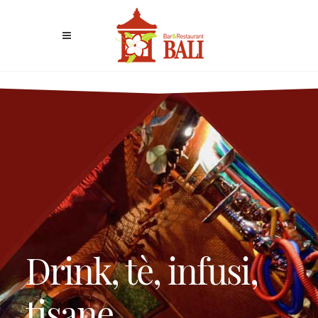
Drink, tè, infusi,
tisane