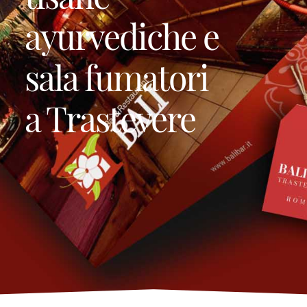
ayurvediche e
sala fumatori
a Trastevere