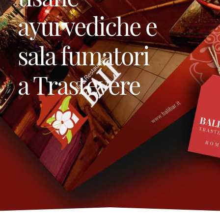
ayurvediche e
sala fumatori
a Trastevere