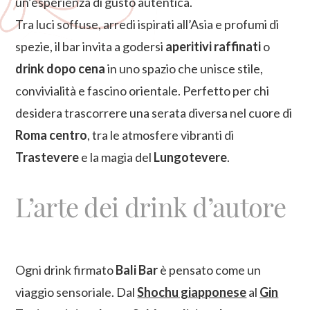
un’esperienza di gusto autentica.
Tra luci soffuse, arredi ispirati all’Asia e profumi di
spezie, il bar invita a godersi
aperitivi raffinati
o
drink dopo cena
in uno spazio che unisce stile,
convivialità e fascino orientale. Perfetto per chi
desidera trascorrere una serata diversa nel cuore di
Roma centro
, tra le atmosfere vibranti di
Trastevere
e la magia del
Lungotevere
.
L’arte dei drink d’autore
Ogni drink firmato
Bali Bar
è pensato come un
viaggio sensoriale. Dal
Shochu giapponese
al
Gin