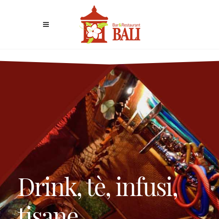
Drink, tè, infusi,
tisane