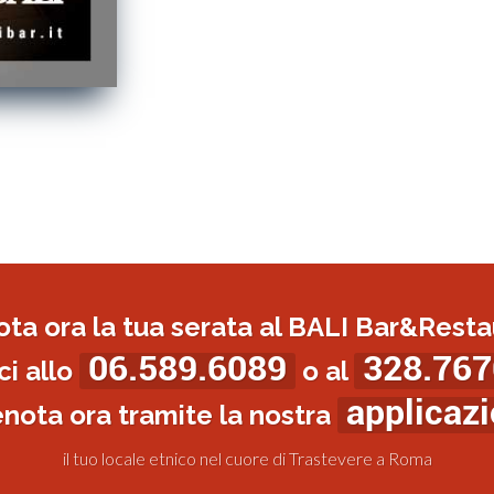
ota ora la tua serata al BALI Bar&Resta
06.589.6089
328.767
i allo
o al
applicaz
enota ora tramite la nostra
il tuo locale etnico nel cuore di Trastevere a Roma