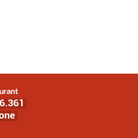
urant
6.361
ione