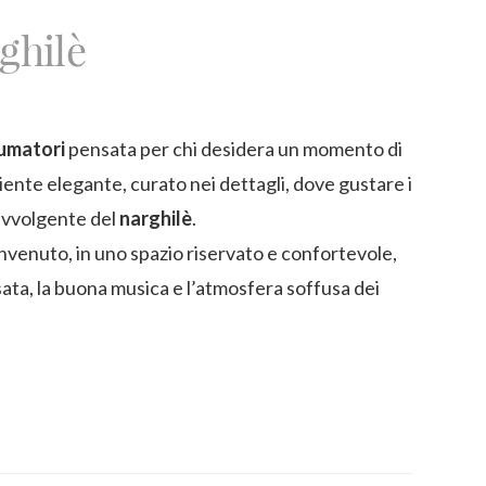
ghilè
fumatori
pensata per chi desidera un momento di
biente elegante, curato nei dettagli, dove gustare i
avvolgente del
narghilè
.
benvenuto, in uno spazio riservato e confortevole,
sata, la buona musica e l’atmosfera soffusa dei