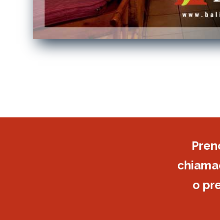
Pren
chiamac
o pr