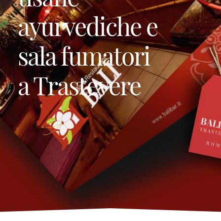
ayurvediche e
sala fumatori
a Trastevere