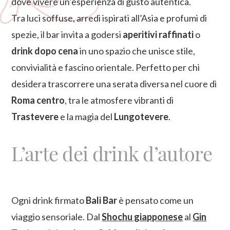
dove vivere un’esperienza di gusto autentica.
Tra luci soffuse, arredi ispirati all’Asia e profumi di
spezie, il bar invita a godersi
aperitivi raffinati
o
drink dopo cena
in uno spazio che unisce stile,
convivialità e fascino orientale. Perfetto per chi
desidera trascorrere una serata diversa nel cuore di
Roma centro
, tra le atmosfere vibranti di
Trastevere
e la magia del
Lungotevere
.
L’arte dei drink d’autore
Ogni drink firmato
Bali Bar
è pensato come un
viaggio sensoriale. Dal
Shochu giapponese
al
Gin