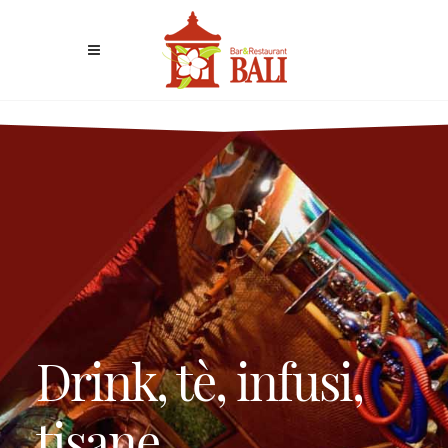
Drink, tè, infusi,
tisane