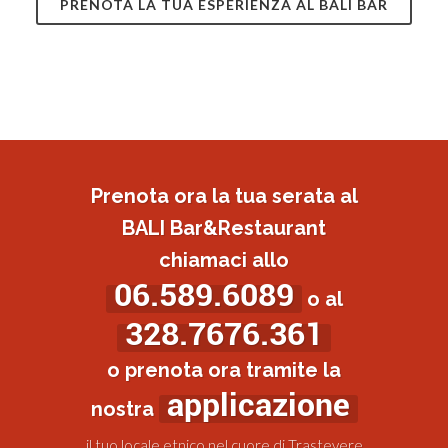
PRENOTA LA TUA ESPERIENZA AL BALI BAR
Prenota ora la tua serata al
BALI Bar&Restaurant
chiamaci allo
06.589.6089
o al
328.7676.361
o prenota ora tramite la
applicazione
nostra
il tuo locale etnico nel cuore di Trastevere