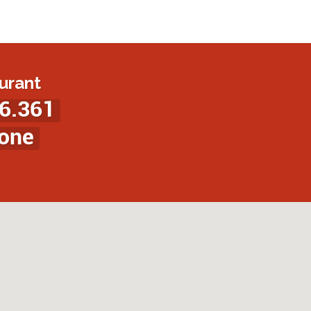
urant
6.361
ione