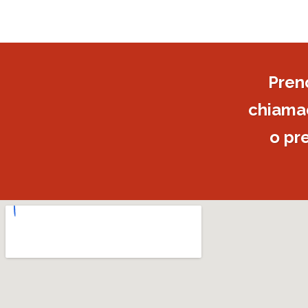
Pren
chiamac
o pr