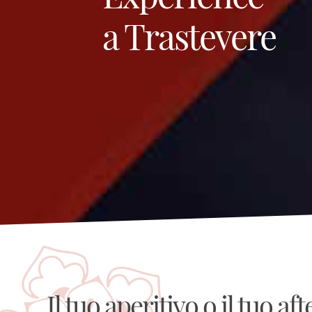
a Trastevere
Il tuo aperitivo o il tuo af