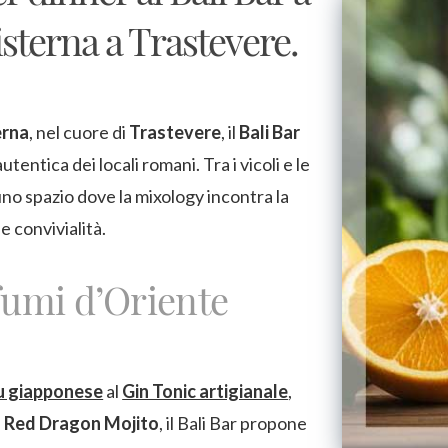
isterna a Trastevere.
erna
, nel cuore di
Trastevere
, il
Bali Bar
tentica dei locali romani. Tra i vicoli e le
uno spazio dove la mixology incontra la
 e convivialità.
fumi d’Oriente
u giapponese
al
Gin Tonic artigianale
,
l
Red Dragon Mojito
, il Bali Bar propone