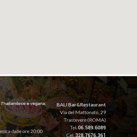
, Thailandese e vegana;
BALI Bar&Restaurant
Via del Mattonato, 29
Trastevere (ROMA)
Tel.
06.589.6089
enica dalle ore 20:00
Cel.
328.7676.361