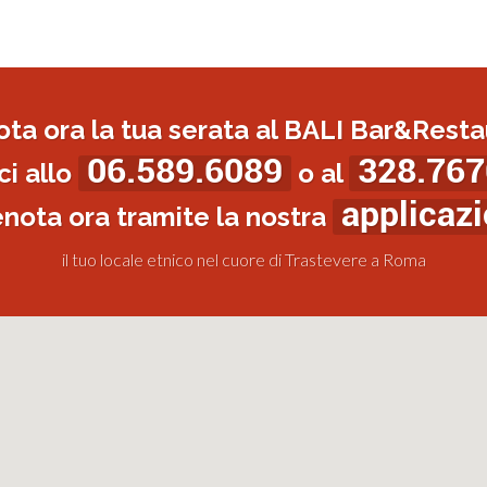
ota ora la tua serata al BALI Bar&Resta
06.589.6089
328.767
i allo
o al
applicaz
enota ora tramite la nostra
il tuo locale etnico nel cuore di Trastevere a Roma