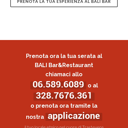
PRENOTA LA TUA ESPERIENZA AL BALI BAR
Prenota ora la tua serata al
BALI Bar&Restaurant
chiamaci allo
06.589.6089
o al
328.7676.361
o prenota ora tramite la
applicazione
nostra
il tuo locale etnico nel cuore di Trastevere